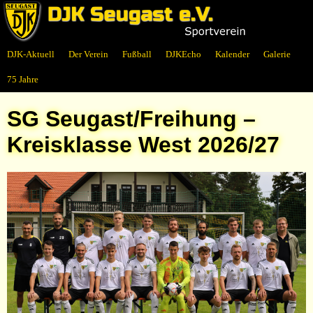
DJK-Aktuell
Der Verein
Fußball
DJKEcho
Kalender
Galerie
75 Jahre
SG Seugast/Freihung –
Kreisklasse West 2026/27